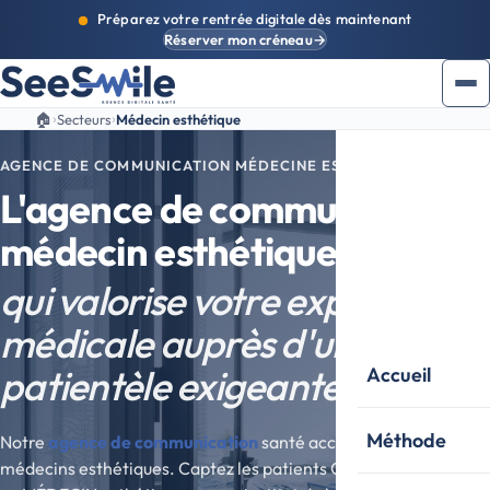
Préparez votre rentrée digitale dès maintenant
Réserver mon créneau
→
›
›
🏠
Secteurs
Médecin esthétique
AGENCE DE COMMUNICATION MÉDECINE ESTHÉTIQUE
L'agence de communication
médecin esthétique
qui valorise votre expertise
médicale auprès d'une
patientèle exigeante.
Accueil
Méthode
Notre
agence de communication
santé accompagne les
médecins esthétiques. Captez les patients CSP+ qui cherchent