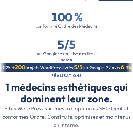
100 %
conformité Ordre des Médecins
5/5
sur Google · expertise médicale
santé
+200
5/5
6 mois
projets WordPress livrés
sur Google · 22 avis
pou
•
•
•
RÉALISATIONS
1 médecins esthétiques qui
dominent leur zone.
Sites WordPress sur-mesure, optimisés SEO local et
conformes Ordre. Construits, optimisés et maintenus
en interne.