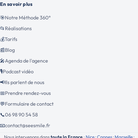
En savoir plus
Notre Méthode 360°
🎯
Réalisations
📂
Tarifs
💰
Blog
📰
Agenda de l'agence
🎤
Podcast vidéo
🎙️
Ils parlent de nous
📢
Prendre rendez-vous
📅
Formulaire de contact
💬
06 98 90 54 58
📞
contact@seesmile.fr
📧
Nous intervenons dans
toute la France
:
Nice
·
Cannes
·
Marseille
·