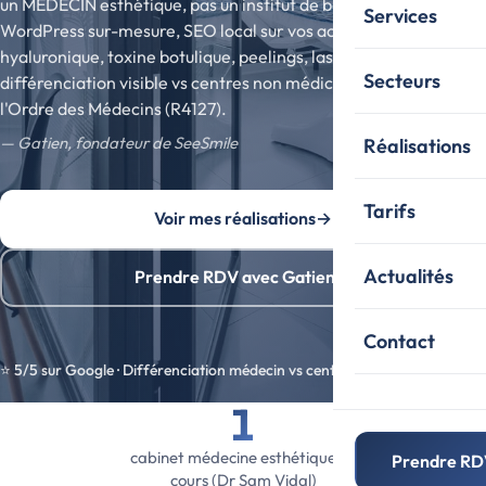
un MÉDECIN esthétique, pas un institut de beauté. Site
Services
WordPress sur-mesure, SEO local sur vos actes (acide
hyaluronique, toxine botulique, peelings, lasers),
Secteurs
différenciation visible vs centres non médicaux. Conforme à
l'Ordre des Médecins (R4127).
— Gatien, fondateur de SeeSmile
Réalisations
Tarifs
Voir mes réalisations
→
Actualités
Prendre RDV avec Gatien
→
Contact
⭐ 5/5 sur Google · Différenciation médecin vs centre esthétique
1
cabinet médecine esthétique en
Prendre RD
cours (Dr Sam Vidal)